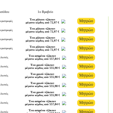
ισόδου
1ο Βραβείο
Ένα χάλκινο τζάκποτ
εριστροφές
μέγιστο κέρδος από 72,97 €
Ένα χάλκινο τζάκποτ
εριστροφές
μέγιστο κέρδος από 72,97 €
Ένα χάλκινο τζάκποτ
εριστροφές
μέγιστο κέρδος από 72,97 €
Ένα χάλκινο τζάκποτ
εριστροφές
μέγιστο κέρδος από 72,97 €
Ένα ασημένιο τζάκποτ
ελεστές
μέγιστο κέρδος από 557,84 €
Ένα χρυσό τζάκποτ
ελεστές
μέγιστο κέρδος από 555,98 €
Ένα χρυσό τζάκποτ
ελεστές
μέγιστο κέρδος από 555,98 €
Ένα χρυσό τζάκποτ
ελεστές
μέγιστο κέρδος από 555,98 €
Ένα χρυσό τζάκποτ
ελεστές
μέγιστο κέρδος από 555,98 €
Ένα ασημένιο τζάκποτ
ελεστές
μέγιστο κέρδος από 557,84 €
Ένα ασημένιο τζάκποτ
ελεστές