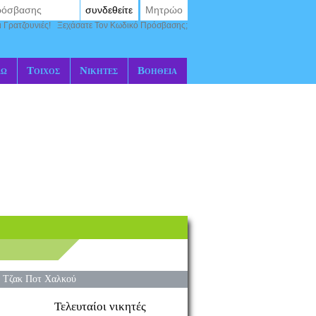
συνδεθείτε
Μητρώο
ι Γρατζουνιές!
Ξεχάσατε Τον Κωδικό Πρόσβασης;
αώ
Τοίχος
Νικητές
Βοήθεια
 Τζακ Ποτ Χαλκού
Τελευταίοι νικητές