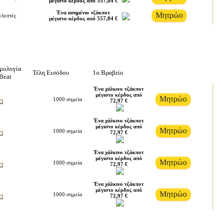
μέγιστο κέρδος από 557,84 €
Ένα ασημένιο τζάκποτ
ελεστές
μέγιστο κέρδος από 557,84 €
μολογία
Τέλη Εισόδου
1ο Βραβείο
Beat
Ένα χάλκινο τζάκποτ
μέγιστο κέρδος από
1000 σημεία
72,97 €
Ένα χάλκινο τζάκποτ
μέγιστο κέρδος από
1000 σημεία
72,97 €
Ένα χάλκινο τζάκποτ
μέγιστο κέρδος από
1000 σημεία
72,97 €
Ένα χάλκινο τζάκποτ
μέγιστο κέρδος από
1000 σημεία
72,97 €