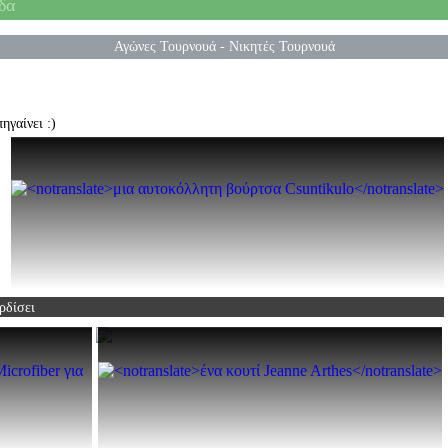
δα
Αγώνες Τουρνουά
-
Νικητές Τουρνουά
ηγαίνει :)
ρδίσει