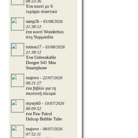
08:23:36
Ένα κουτί με 6
τεμάχια πλαστικό
samp2b -
03/08/2026
21:38:12
ένα κουτί Wonderbox
στη Νορμανδία
toinou17 -
03/08/2026
21:38:12
να κερδίσει
Ένα Unbreakable
Doogee S41 Max
Smartphone
majovo -
22/07/2026
08:21:27
ένα βιβλίο για τη
σκοτεινή πλευρά
mystyk0 -
10/07/2026
00:09:52
ένα Paw Patrol
Dulcop Bubble Tube
majovo -
08/07/2026
07:52:11