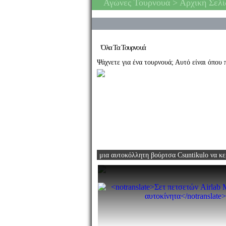
Αγώνες Τουρνουά
> Αρχική Σελί
Όλα Τα Τουρνουά
Ψάχνετε για ένα τουρνουά; Αυτό είναι όπου π
μια αυτοκόλλητη βούρτσα Csuntikulo
να κε