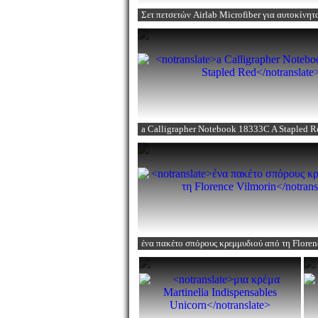
Σετ πετσετών Airlab Microfiber για αυτοκίνητ
a Calligrapher Notebook 18333C A Stapled R
ένα πακέτο σπόρους κρεμμυδιού από τη Floren