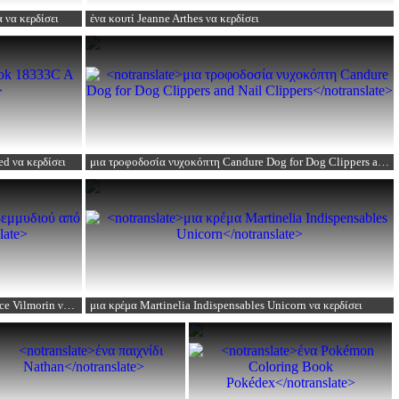
α
να κερδίσει
ένα κουτί Jeanne Arthes
να κερδίσει
ed
να κερδίσει
μια τροφοδοσία νυχοκόπτη Candure Dog for Dog Clippers and Nail Clippers
ce Vilmorin
να κερδίσει
μια κρέμα Martinelia Indispensables Unicorn
να κερδίσει