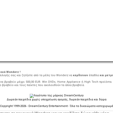
ουά Wonderz !
πιλογής σας και ζητήστε από τα μέλη του Wonderz να
κερδίσουν
έπαθλα
και μετρ
α βραβείο μέχρι 500,00 EUR. Win DVDs, Home Appliance ή High Tech προϊόντα.
ο βραβείο και τους παίκτες που ακολουθούν τα άλλα βραβεία.
Δωρεάν παιχνίδια χωρίς υποχρέωση αγοράς, δωρεάν παιχνίδια και δώρα
Copyright 1999-2026 - DreamCentury Entertainment - Όλα τα δικαιώματα κατοχυρωμ