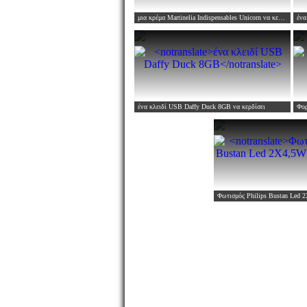
μια κρέμα Martinelia Indispensables Unicorn
να κερδίσει
ένα
ένα κλειδί USB Daffy Duck 8GB
να κερδίσει
Φορ
Φωτισμός Philips Bustan Led 