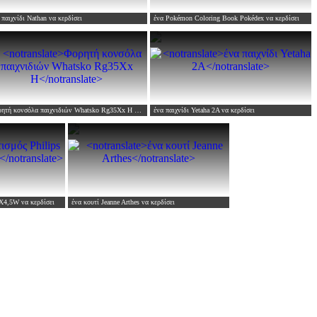
 παιχνίδι Nathan
να κερδίσει
ένα Pokémon Coloring Book Pokédex
να κερδίσει
ητή κονσόλα παιχνιδιών Whatsko Rg35Xx H
να κερδίσει
ένα παιχνίδι Yetaha 2A
να κερδίσει
2X4,5W
να κερδίσει
ένα κουτί Jeanne Arthes
να κερδίσει