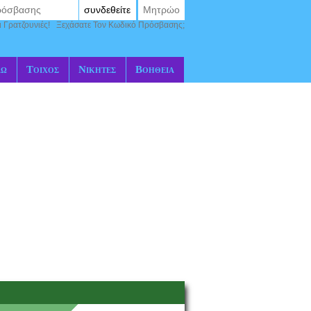
συνδεθείτε
Μητρώο
ι Γρατζουνιές!
Ξεχάσατε Τον Κωδικό Πρόσβασης;
αώ
Τοίχος
Νικητές
Βοήθεια