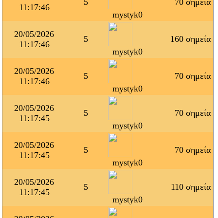
5
70 σημεία
11:17:46
mystyk0
20/05/2026
5
160 σημεία
11:17:46
mystyk0
20/05/2026
5
70 σημεία
11:17:46
mystyk0
20/05/2026
5
70 σημεία
11:17:45
mystyk0
20/05/2026
5
70 σημεία
11:17:45
mystyk0
20/05/2026
5
110 σημεία
11:17:45
mystyk0