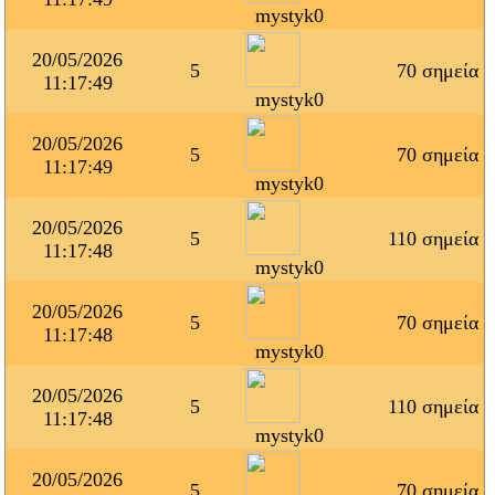
mystyk0
20/05/2026
5
70 σημεία
11:17:49
mystyk0
20/05/2026
5
70 σημεία
11:17:49
mystyk0
20/05/2026
5
110 σημεία
11:17:48
mystyk0
20/05/2026
5
70 σημεία
11:17:48
mystyk0
20/05/2026
5
110 σημεία
11:17:48
mystyk0
20/05/2026
5
70 σημεία