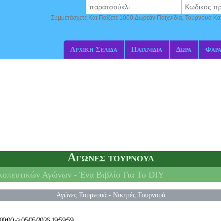
Συμμετάσχετε Και Παίζετε 1000 Δωρεάν Παιχνίδια, Τουρνουά Κα
Αρχική Σελίδα
Παιχνίδια
Δώρα
Φαρ
Αγώνες τουρνουά
κοπευτικών Αγώνων -
Ένα Βιβλίο Για Το DIY
Αγώνες Τουρνουά
-
Νικητές Τουρνουά
00:00
->
05/05/2026 19:59:59