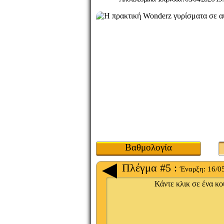
Βαθμολογία
Πλέγμα #5 :
Έναρξη:
16/0
Κάντε κλικ σε ένα κου