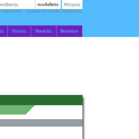
συνδεθείτε
Μητρώο
ι Γρατζουνιές!
Ξεχάσατε Τον Κωδικό Πρόσβασης;
αώ
Τοίχος
Νικητές
Βοήθεια