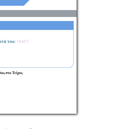
τά του:
16457
ος στο Τείχος