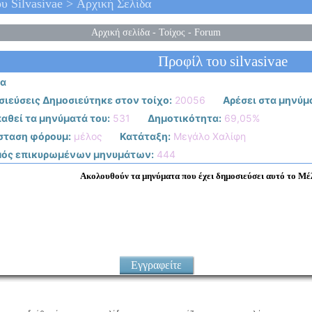
 Silvasivae > Αρχική Σελίδα
Αρχική σελίδα
-
Τοίχος
-
Forum
Προφίλ του silvasivae
ία
ιεύσεις Δημοσιεύτηκε στον τοίχο:
20056
Αρέσει στα μηνύμα
αθεί τα μηνύματά του:
531
Δημοτικότητα:
69,05%
σταση φόρουμ:
μέλος
Κατάταξη:
Μεγάλο Χαλίφη
μός επικυρωμένων μηνυμάτων:
444
Ακολουθούν τα μηνύματα που έχει δημοσιεύσει αυτό το Μέλ
Εγγραφείτε