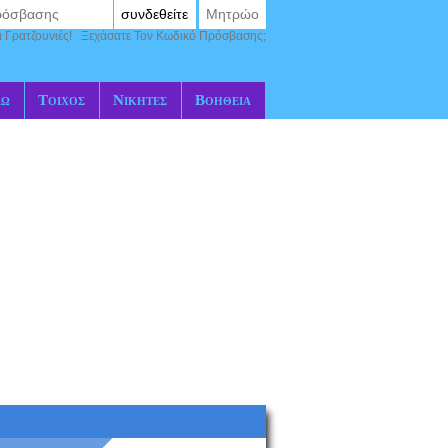
συνδεθείτε
Μητρώο
ι Γρατζουνιές!
Ξεχάσατε Τον Κωδικό Πρόσβασης;
αώ
Τοίχος
Νικητές
Βοήθεια