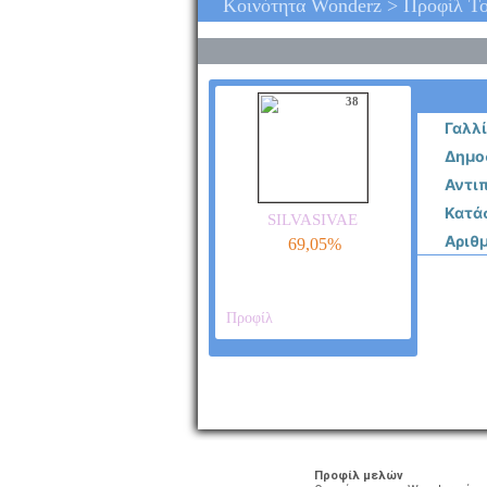
Κοινότητα Wonderz > Προφίλ Του
38
Γαλλ
Δημοσ
Αντιπ
Κατά
silvasivae
Αριθ
69,05%
Προφίλ
Προφίλ μελών