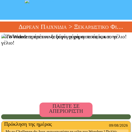
Δωρεάν Παιχνίδια
> Ξεκαρδιστικό Φίλτρο
Το Wonderz πρέπει να ξεφύγει χάρη σε εσάς και το γέλιο!
ΠΑΙΞΤΕ ΣΕ
ΑΠΕΡΙΟΡΙΣΤΗ
Πρόκληση της ημέρας
09/08/2026
Με το Challenge du Jour, αντιμετωπίστε τα μέλη του Wonderz ! Πολλές