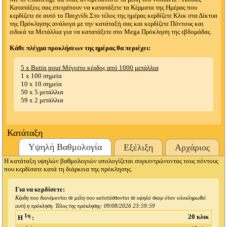
Κατατάξεις σας επιτρέπουν να κατατάξετε τα Κέρματα της Ημέρας που
κερδίζετε σε αυτό το Παιχνίδι.Στο τέλος της ημέρας κερδίζετε Κλικ στα Δίκτυα
της Πρόκλησης ανάλογα με την κατάταξή σας και κερδίζετε Πόντους και
ειδικά τα Μετάλλια για να κατατάξετε στο Mega Πρόκληση της εβδομάδας.
Κάθε πλέγμα προκλήσεων της ημέρας θα περιέχει:
5 x Butin pour Μέγιστο κέρδος από 1000 μετάλλια
1 x 100 σημεία
10 x 10 σημεία
50 x 5 μετάλλια
59 x 2 μετάλλια
Κατάταξη
Υψηλή Βαθμολογία
Εξέλιξη
Αρχάριος
Η κατάταξη υψηλών βαθμολογιών υπολογίζεται συγκεντρώνοντας τους πόντους
που κερδίσατε κατά τη διάρκεια της πρόκλησης.
Για να κερδίσετε:
Κέρδη που διανέμονται σε μέλη που κατατάσσονται σε υψηλό σκορ όταν ολοκληρωθεί
αυτή η πρόκληση. Τέλος της πρόκλησης:
09/08/2026 23:59:59
1η
20 κλικ
Η
: