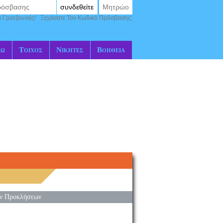
συνδεθείτε
Μητρώο
ι Γρατζουνιές!
Ξεχάσατε Τον Κωδικό Πρόσβασης;
αώ
Τοίχος
Νικητές
Βοήθεια
ων Προκλήσεων