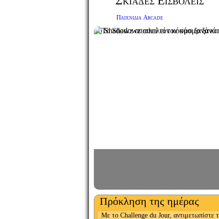
Σκιάδες Εισβολείς
Παιχνίδια Arcade
Το Shadowz απειλεί τον κόσμο ξανά και
Πρόκληση της ημέρας
Με το Challenge du Jour, αντιμετωπίστε