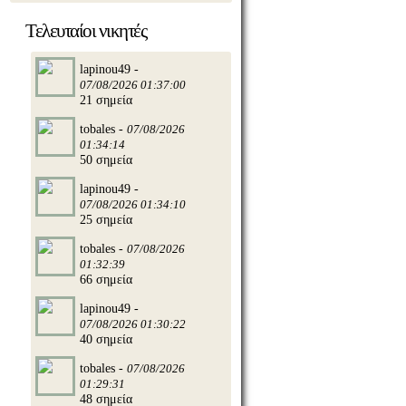
Τελευταίοι νικητές
lapinou49 -
07/08/2026 01:37:00
21 σημεία
tobales -
07/08/2026
01:34:14
50 σημεία
lapinou49 -
07/08/2026 01:34:10
25 σημεία
tobales -
07/08/2026
01:32:39
66 σημεία
lapinou49 -
07/08/2026 01:30:22
40 σημεία
tobales -
07/08/2026
01:29:31
48 σημεία