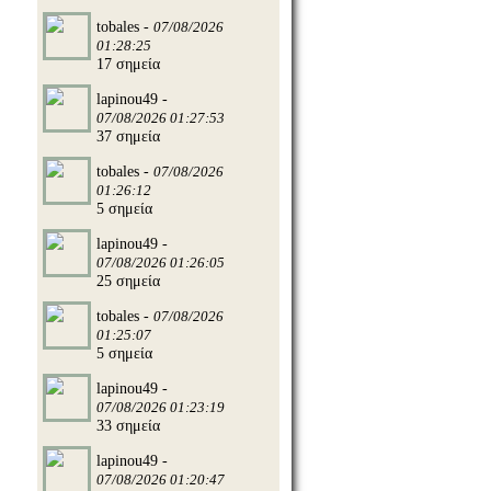
tobales -
07/08/2026
01:28:25
17 σημεία
lapinou49 -
07/08/2026 01:27:53
37 σημεία
tobales -
07/08/2026
01:26:12
5 σημεία
lapinou49 -
07/08/2026 01:26:05
25 σημεία
tobales -
07/08/2026
01:25:07
5 σημεία
lapinou49 -
07/08/2026 01:23:19
33 σημεία
lapinou49 -
07/08/2026 01:20:47