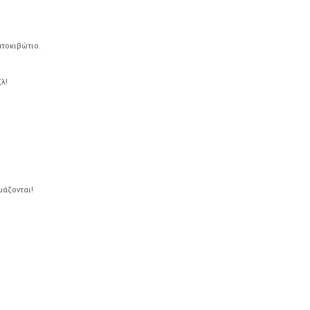
ατοκιβώτιο.
λ!
μάζονται!