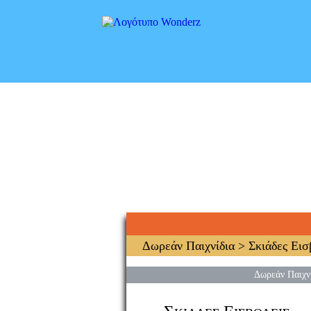
Δωρεάν Παιχνίδια
> Σκιάδες Εισ
Δωρεάν Παιχν