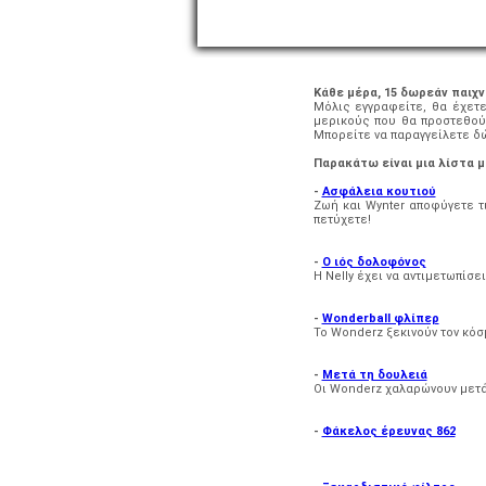
Κάθε μέρα, 15 δωρεάν παιχν
Μόλις εγγραφείτε, θα έχετε
μερικούς που θα προστεθούν
Μπορείτε να παραγγείλετε δώ
Παρακάτω είναι μια λίστα μ
-
Ασφάλεια κουτιού
Ζωή και Wynter αποφύγετε τ
πετύχετε!
-
Ο ιός δολοφόνος
Η Nelly έχει να αντιμετωπίσε
-
Wonderball φλίπερ
Το Wonderz ξεκινούν τον κόσ
-
Μετά τη δουλειά
Οι Wonderz χαλαρώνουν μετά 
-
Φάκελος έρευνας 862