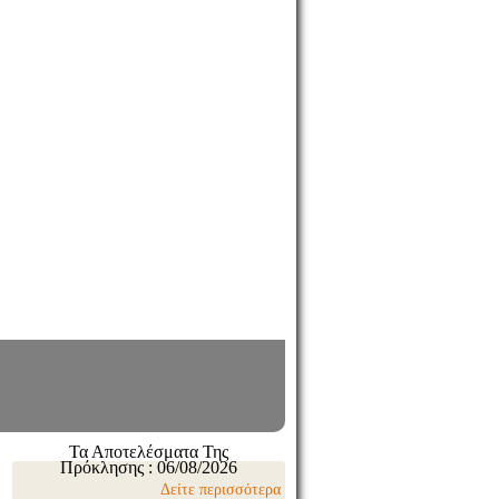
Τα Αποτελέσματα Της
Πρόκλησης :
06/08/2026
Δείτε περισσότερα