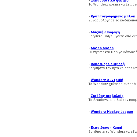
-
Ξεκαρδιστικό φίλτρο
Το Wonderz πρέπει να ξεφύγε
-
Κρυπτογραφημένο μπλοκ
Συναρμολόγησε τα κωδικοποιη
-
Μαζική αποφυγή
Βοήθεια Dalya βγείτε από αυτ
-
Match Match
Οι Wynter και Dahlya κάνουν
-
RobotCops εισβολή
Βοηθήστε τον Rym να απαλλαγ
-
Wonderz συντριβή
Το Wonderz χτύπησε σκληρά σ
-
Σκιάδες εισβολείς
Το Shadowz απειλεί τον κόσμ
-
Wonderz Hockey League
-
Εκπαίδευση Kunai
Βοηθήστε το Wonderz να εξασ