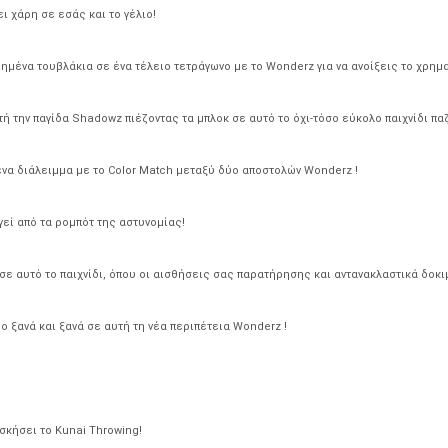
ι χάρη σε εσάς και το γέλιο!
μένα τουβλάκια σε ένα τέλειο τετράγωνο με το Wonderz για να ανοίξεις το χρημ
ή την παγίδα Shadowz πιέζοντας τα μπλοκ σε αυτό το όχι-τόσο εύκολο παιχνίδι παζ
 ένα διάλειμμα με το Color Match μεταξύ δύο αποστολών Wonderz !
εί από τα ρομπότ της αστυνομίας!
ε αυτό το παιχνίδι, όπου οι αισθήσεις σας παρατήρησης και αντανακλαστικά δοκι
ο ξανά και ξανά σε αυτή τη νέα περιπέτεια Wonderz !
κήσει το Kunai Throwing!