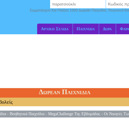
Συμμετάσχετε Και Παίζετε 1000 Δωρεάν Παιχνίδια, Τουρνουά Κα
Αρχική Σελίδα
Παιχνίδια
Δώρα
Φαρ
Δωρεάν Παιχνίδια
βολείς
ίδια
-
Βοηθητικά Παιχνίδια
-
MegaChallenge Της Εβδομάδας
-
Οι Νικητές Τ