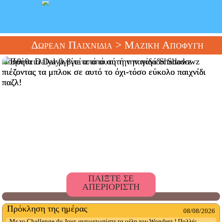
Δωρεάν Παιχνίδια
> Μαζική Αποφυγή
Βοήθεια Dalya βγείτε από αυτή την παγίδα Shadowz
πιέζοντας τα μπλοκ σε αυτό το όχι-τόσο εύκολο παιχνίδι
παζλ!
ΠΑΙΞΤΕ ΣΕ
ΑΠΕΡΙΟΡΙΣΤΗ
Πρόκληση της ημέρας
08/08/2026
Με το Challenge du Jour, αντιμετωπίστε τα μέλη του Wonderz ! Πολλές