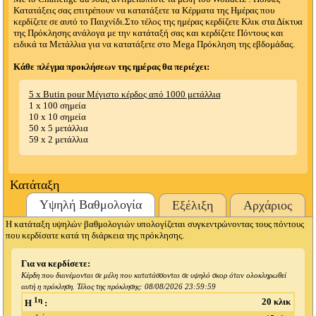
Κατατάξεις σας επιτρέπουν να κατατάξετε τα Κέρματα της Ημέρας που
κερδίζετε σε αυτό το Παιχνίδι.Στο τέλος της ημέρας κερδίζετε Κλικ στα Δίκτυα
της Πρόκλησης ανάλογα με την κατάταξή σας και κερδίζετε Πόντους και
ειδικά τα Μετάλλια για να κατατάξετε στο Mega Πρόκληση της εβδομάδας.
Κάθε πλέγμα προκλήσεων της ημέρας θα περιέχει:
5 x Butin pour Μέγιστο κέρδος από 1000 μετάλλια
1 x 100 σημεία
10 x 10 σημεία
50 x 5 μετάλλια
59 x 2 μετάλλια
Κατάταξη
Υψηλή Βαθμολογία
Εξέλιξη
Αρχάριος
Η κατάταξη υψηλών βαθμολογιών υπολογίζεται συγκεντρώνοντας τους πόντους
που κερδίσατε κατά τη διάρκεια της πρόκλησης.
Για να κερδίσετε:
Κέρδη που διανέμονται σε μέλη που κατατάσσονται σε υψηλό σκορ όταν ολοκληρωθεί
αυτή η πρόκληση. Τέλος της πρόκλησης:
08/08/2026 23:59:59
1η
20 κλικ
Η
: